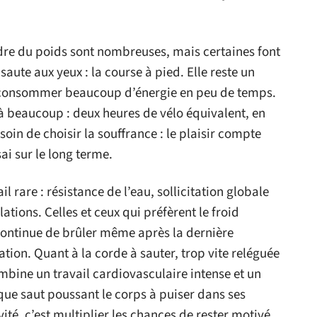
rdre du poids sont nombreuses, mais certaines font
aute aux yeux : la course à pied. Elle reste un
à consommer beaucoup d’énergie en peu de temps.
 à beaucoup : deux heures de vélo équivalent, en
oin de choisir la souffrance : le plaisir compte
sai sur le long terme.
il rare : résistance de l’eau, sollicitation globale
ations. Celles et ceux qui préfèrent le froid
 continue de brûler même après la dernière
tion. Quant à la corde à sauter, trop vite reléguée
mbine un travail cardiovasculaire intense et un
ue saut poussant le corps à puiser dans ses
ité, c’est multiplier les chances de rester motivé