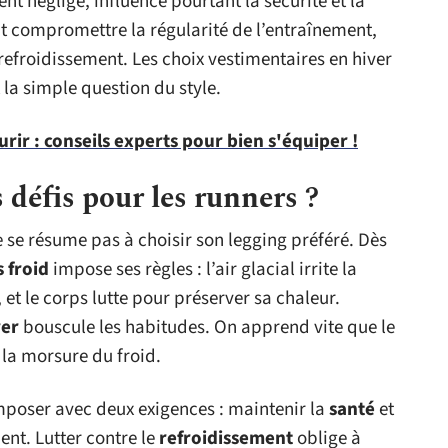
nt négligé, influence pourtant la sécurité et la
 compromettre la régularité de l’entraînement,
refroidissement. Les choix vestimentaires en hiver
la simple question du style.
rir : conseils experts pour bien s'équiper !
s défis pour les runners ?
 se résume pas à choisir son legging préféré. Dès
 froid
impose ses règles : l’air glacial irrite la
, et le corps lutte pour préserver sa chaleur.
ver
bouscule les habitudes. On apprend vite que le
 la morsure du froid.
poser avec deux exigences : maintenir la
santé
et
nt. Lutter contre le
refroidissement
oblige à