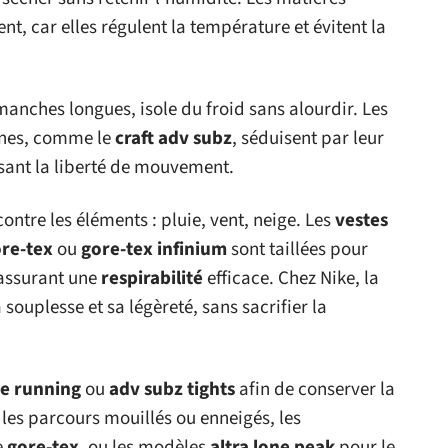
t, car elles régulent la température et évitent la
anches longues, isole du froid sans alourdir. Les
fines, comme le
craft adv subz
, séduisent par leur
ssant la liberté de mouvement.
contre les éléments : pluie, vent, neige. Les
vestes
re-tex
ou
gore-tex infinium
sont taillées pour
 assurant une
respirabilité
efficace. Chez Nike, la
 souplesse et sa légèreté, sans sacrifier la
de running
ou
adv subz tights
afin de conserver la
 les parcours mouillés ou enneigés, les
e
gore-tex
, ou les modèles
altra lone peak
pour le