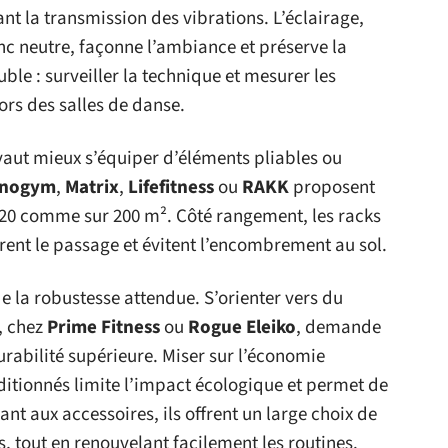
tant la transmission des vibrations. L’éclairage,
c neutre, façonne l’ambiance et préserve la
uble : surveiller la technique et mesurer les
ors des salles de danse.
l vaut mieux s’équiper d’éléments pliables ou
hnogym
,
Matrix
,
Lifefitness
ou
RAKK
proposent
r 20 comme sur 200 m². Côté rangement, les racks
rent le passage et évitent l’encombrement au sol.
e la robustesse attendue. S’orienter vers du
, chez
Prime Fitness
ou
Rogue Eleiko
, demande
rabilité supérieure. Miser sur l’économie
itionnés limite l’impact écologique et permet de
nt aux accessoires, ils offrent un large choix de
ts, tout en renouvelant facilement les routines.