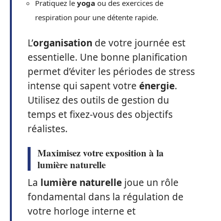
Quelques minutes d’
étirements
ou
de
yoga
peuvent faire des merveilles
pour recharger vos batteries et
réduire la
sédentarité
.
Incorporez des sessions d’
étirements
toutes
les heures.
Pratiquez le
yoga
ou des exercices de
respiration pour une détente rapide.
L’
organisation
de votre journée est
essentielle. Une bonne planification
permet d’éviter les périodes de stress
intense qui sapent votre
énergie
.
Utilisez des outils de gestion du