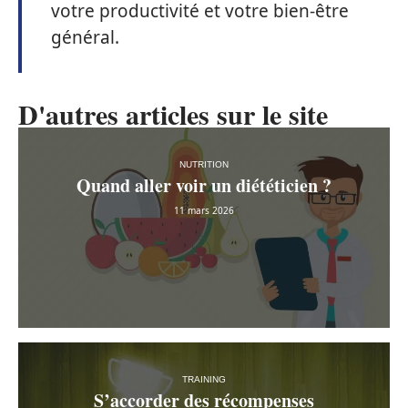
négligez pas l’
eau
pour une
énergie
durable.
Adoptez ces habitudes simples pour
intégrer des pauses et des moments
de détente dans votre quotidien. Ces
ajustements amélioreront non
seulement votre
énergie
, mais aussi
votre productivité et votre bien-être
général.
D'autres articles sur le site
NUTRITION
Quand aller voir un diététicien ?